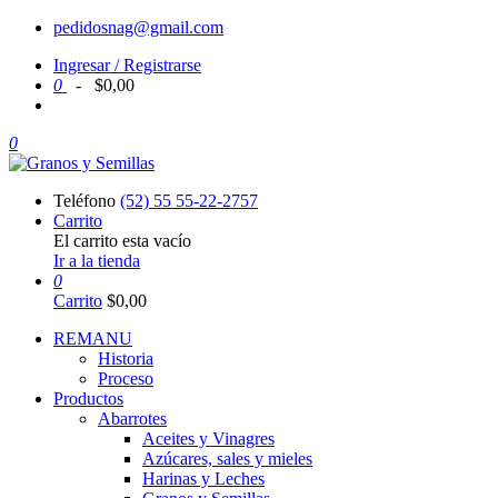
pedidosnag@gmail.com
Ingresar / Registrarse
0
‑
$
0,00
0
Teléfono
(52) 55 55-22-2757
Carrito
El carrito esta vacío
Ir a la tienda
0
Carrito
$
0,00
REMANU
Historia
Proceso
Productos
Abarrotes
Aceites y Vinagres
Azúcares, sales y mieles
Harinas y Leches