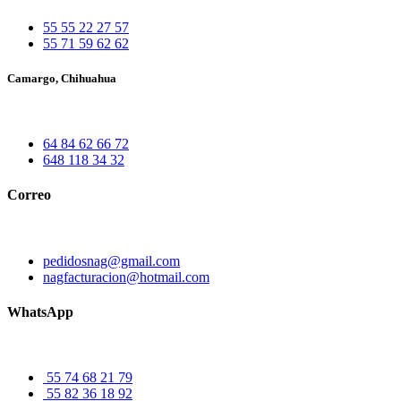
55 55 22 27 57
55 71 59 62 62
Camargo, Chihuahua
64 84 62 66 72
648 118 34 32
Correo
pedidosnag@gmail.com
nagfacturacion@hotmail.com
WhatsApp
55 74 68 21 79
55 82 36 18 92